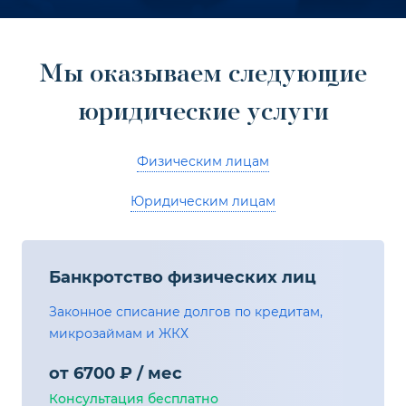
Отправляя форму вы соглашаетесь на обработку
персональных данных
Мы оказываем следующие
Задать вопрос
юридические услуги
Стоимость консультации - 1000р
Физическим лицам
Пожалуйста, корректно заполните поля: имя и
телефон.
Юридическим лицам
Банкротство физических лиц
Законное списание долгов по кредитам,
микрозаймам и ЖКХ
от 6700 ₽ / мес
Консультация бесплатно