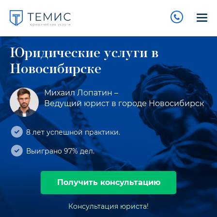
ул. Военная, д. 4
8 927 
Консультация юриста
Выберите ваш город
На карте
Имя
Юридические услуги
в
Новосибирске
Телефон
Михаил Лопатин –
Ведущий юрист в городе Новосибирск
Ваша заявка принята!
Скоро с вами свяжется наш
8 лет успешной практики.
менеджер и ответит на все
Сообщение
интересующие вас вопросы
Выиграно 97% дел.
Получить консультацию
Консультация юриста!